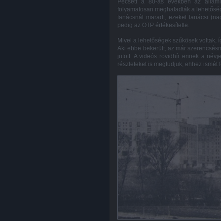
Pécsett a 80-as években az állami
folyamatosan meghaladták a lehetőségek
tanácsnál maradt, ezeket tanácsi (nag
pedig az OTP értékesítette.
Mivel a lehetőségek szűkösek voltak, í
Aki ebbe bekerült, az már szerencsésn
jutott. A videós rövidhír ennek a né
részleteket is megtudjuk, ehhez ismét f