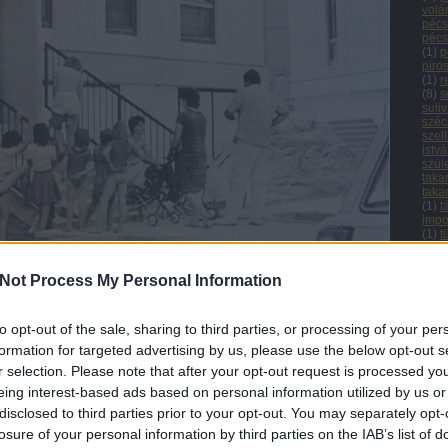
volá
pécs
pécs
(
1
)
p
piro
(
1
)
r
(
8
)
s
suliv
széc
szel
istvá
szül
taka
taka
(
1
)
t
impo
(
1
)
t
tűzv
új n
Kálmán) utcában a lakók megszemlélik jövendőbeli otthonukat.
urán
Not Process My Personal Information
(DN - 1988. augusztus 3.)
(
1
)
u
úttö
évben, és ki nem, erről évente változó, kacifántos irányelvek alapján
(
1
)
v
to opt-out of the sale, sharing to third parties, or processing of your per
vár
gy a legreménytelenebb helyzetben a gyermektelen és az egygyermekes
(
1
)
v
formation for targeted advertising by us, please use the below opt-out s
 70-es évek vége óta várták a lakáskiutalást, de 1988-ban 229 olyan
vém
a listán.
r selection. Please note that after your opt-out request is processed y
vide
(
31
)
eing interest-based ads based on personal information utilized by us or
li cikke következik a témában, mindenre kiterjedően, rengeteg adattal
(
1
)
C
disclosed to third parties prior to your opt-out. You may separately opt-
Arc
losure of your personal information by third parties on the IAB’s list of