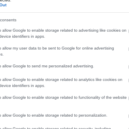
asan keveset. 594 lakás áll rendelkezésre összesen, vagyis ennyi
Out
het számításba 1988-ban. Idén 916 lakásra szólt az elosztási terv,
csökkenteni. A vb elé két javaslat került: 72 tanácsi és 522 OTP,
kás. A vb az utóbbi mellett döntött. De eszerint is a tanácsi
consents
ják ún. lakossági keretre felhasználni, a másik felét közérdekű
ítás, életveszély, lakáscsere stb.) fordítják. Az OTP-lakások közül
o allow Google to enable storage related to advertising like cookies on
enek, 50 szervezett, 86 minőségi cserére kerül, 144-et a kiemelt
 használnak fel. Jó tudniok a lakásra váróknak, hogy 1988-ban
evice identifiers in apps.
Kertvárosban: a tanácsi bérlakások közül 120-at, az OTP-lakások
rpádi városrészben fognak átadni.
o allow my user data to be sent to Google for online advertising
s.
Fee
to allow Google to send me personalized advertising.
o allow Google to enable storage related to analytics like cookies on
evice identifiers in apps.
o allow Google to enable storage related to functionality of the website
Ker
o allow Google to enable storage related to personalization.
o allow Google to enable storage related to security, including