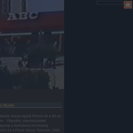
i Stúdió
ntsünk vissza együtt Pécsre és a 80-as
re. - Riportok, videórészletek
aponta a Kertvárosi Közösségi
vízió és a Pécsi Városi Televízió 1986