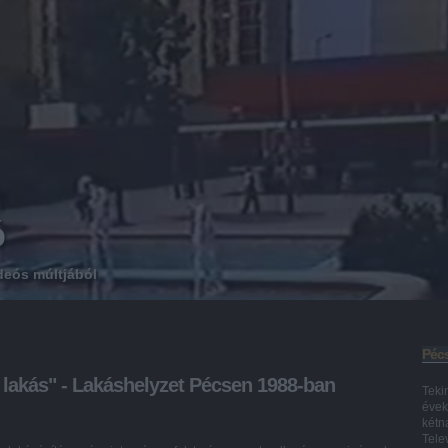
ó
deós múltjából
Pécs
a lakás" - Lakáshelyzet Pécsen 1988-ban
Teki
évek
kétn
Tele