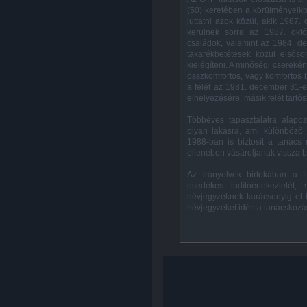
(50) keretében a körülményeikb
juttatni azok közül, akik 1987.
kerülnek sorra az 1987. októb
családok, valamint az 1984. dec
takarékbetétesek közül elsőso
kielégíteni. A minőségi cserekén
összkomfortos, vagy komfortos 
a felét az 1981. december 31-e
elhelyezésére, másik felét tartó
Többéves tapasztalatra alapo
olyan lakásra, ami különböző 
1988-ban is biztosít a tanács 
ellenében vásároljanak vissza b
Az irányelvek birtokában a L
esedékes indítóértekezletét,
névjegyzéknek karácsonyig el ke
névjegyzéket idén a tanácskozás