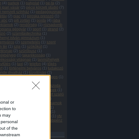
n
(
4
)
parkok
(
1
)
patyolat
(
1
)
pe-ta
(
2
)
i ipari vásár
(
2
)
pécsi körzeti stúdió
(
7
)
i nemzeti színház
(
1
)
pedagógusnap
étáv
(
2
)
piac
(
1
)
piroska presszó
(
1
)
s abc
(
2
)
piti zoltán
(
1
)
posta
(
4
)
rába
eklámok
(
2
)
rendőrség
(
1
)
rózsadomb
opiana gépgyár
(
1
)
sport
(
1
)
strand
(
2
)
ízió
(
2
)
számítástechnika
(
1
)
henyi istván gimnázium
(
1
)
lemváros
(
2
)
szemetelés
(
1
)
szent
n tér
(
1
)
szja
(
1
)
szökőkút
(
1
)
etésnap
(
2
)
szűrőbusz
(
1
)
rékbélyeg
(
1
)
takarékosság
(
1
)
rékossági világnap
(
1
)
tanműhelyek
ávfűtés
(
1
)
taxi
(
2
)
telefon
(
4
)
tőkés
rt
(
1
)
történelmi belváros
(
1
)
tudakozó
ünde divatház
(
1
)
tűzoltóság
(
2
)
édelem
(
1
)
tv-computer
(
1
)
újságos
(
1
)
emzedék
(
1
)
uránbánya
(
5
)
bányászok
(
5
)
uránváros
(
1
)
uszoda
tcaseprők
(
1
)
útkarbantartó gépek
(
1
)
rők
(
1
)
úttörőtábor
(
1
)
vadászkürt szálló
álasztások
(
1
)
városbejárás
(
1
)
sonal or
osgondnokság
(
1
)
városi sportcsarnok
arsány utca
(
1
)
vásárcsarnok
(
1
)
ection to
énd
(
1
)
verseny
(
1
)
vidámpark
(
1
)
ou may
oklip
(
1
)
videoton
(
1
)
vízellátás
(
1
)
vtv
zászló
(
1
)
zöldövezetek
(
1
)
zsebpénz
 personal
ímkefelhő
out of the
hívum
 downstream