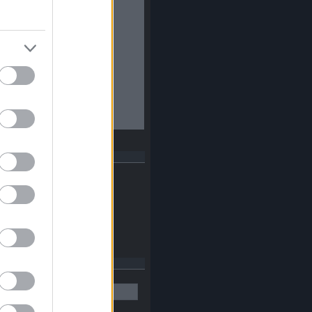
dek
RSS 2.0
bejegyzések
,
kommentek
Atom
bejegyzések
,
kommentek
esés