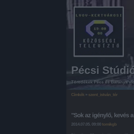
Pécsi Stúdi
Töredékek Pécs és Baranya vi
Címkék
»
szent_istván_tér
"Sok az igénylő, kevés 
2014.07.05. 09:00
tomikgb