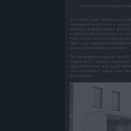
Az 1988-as évben megkezdődik a
A Dunántúli Napló cikkéből pedig kide
lakásigénylő között. Ezek a laká
városrész)
területén kerültek átadás
a legkisebb garzonlakással is. Az erede
hogy a 70-es években épült panella
egész nagy alapterületű panellakások 
gondot, mint lehetőséget jelentettek.
"Az áremelkedések hatására az OTP 
keretein belül - nehezen eladhatóak.
nagy erőfeszítések árán tudják kifize
Nem egy esetben anyagi okok miatt
augusztusában.