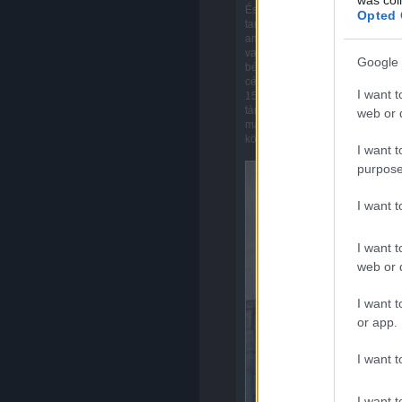
És mit lehet elosztani? Fájdalm
Opted 
tanácsi és szövetkezeti lakás jö
amit idő közben 60-nal kellett 
vagy 132 tanácsi és 462 OTP-la
Google 
bérlakásoknak csak a felét tud
célokra (szanálás, lakóház-felúj
I want t
153-at szabad kereten értékesít
társadalmi rétegek programjára
web or d
már nem lesz lakásátadás Lvov-
közül pedig 390-et az új, nagyá
I want t
purpose
I want 
I want t
web or d
I want t
or app.
I want t
I want t