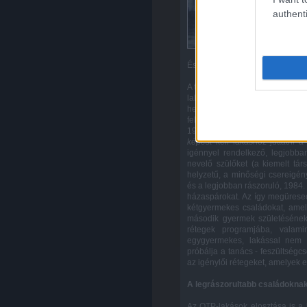
authenti
És mindezek tükrében lássuk akk
A tanácsi bérlakások esetében ké
lakásügyi hatóságot, hogy
jutt
helyezett lakásigénylőket, l
felülvizsgálat alapján a legi
1987. október 31-ig adták be a
képest
kell lakáshoz juttatni 
igénnyel rendelkező, legjobba
nevelő szülőket (a kiemelt tár
helyzetű, a minőségi csereigén
és a legjobban rászoruló, 1984
házaspárokat. Az így megüresed
kétgyermekes családokat, amel
második gyermek születésének 
rétegek programjába, valami
egygyermekes, lakással nem r
próbálja a tanács - feszültségc
az igénylői rétegeket, amelyek 
A legrászorultabb családokna
Az OTP-lakások elosztása is a l