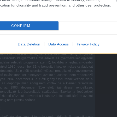
cation functionality and fraud prevention, and other user protection.
or az irányelveket!
CONFIRM
t főbb elvet kell érvényesíteni. Egyrészt kötelezi a vb az elsőfokú
assa lakáshoz
az 1987-es névjegyzékbe felvett, de még el nem
akáscsere-igénylőket, az életveszélyes lakásban lakókat, s
Data Deletion
Data Access
Privacy Policy
nkább rászorulókat azon három- és többgyermekesek közül, akik
z igénylésüket. Másrészt javasolja a vb, hogy a
lehetőségekhez
a lakással nem rendelkező, de 1985. december 31-ig benyújtott
n rászoruló kétgyermekes családokat és gyermekeiket egyedül
sadalmi rétegek programja szerint), továbbá a leghátrányosabb
yüket 1985. december 31-ig benyújtott kétgyermekes családokat
. december 31-e előtti csereigényléssel rendelkező egygyermekes
ő lakásokban kell elhelyezni azokat a lakással nem rendelkező
yek 1984. december 31-e előtti igényléssel rendelkeznek, de a
az időpontja miatt eddig nem vonták be a kiemelt társadalmi
nt az 1983. december 31-e előtti igényléssel rendelkező,
endelkező legrászorultabb családokat. Ezekkel a lépésekkel
sökkentő célzattal - bevonni a lakáshoz juttatandók körébe azokat
eddig nem jutottak szóhoz.
k
ehetőségekhez képest formula szerint történik. Szervezett csere