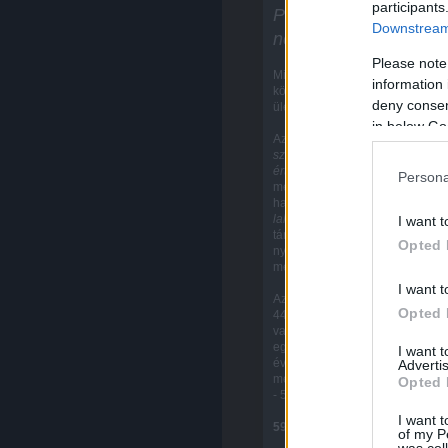
participants
Pécsett sok az igénylő
Downstream 
névjegyzékig
Please note
Minden évben ilyentájt szokt
information 
következő esztendőre szóló lak
deny consent
ülésen.
in below Go
Az elosztás irányelveihez me
szociális
, 218-an
nem szociál
értékesítésű
(szövetkezeti) lak
Persona
megszűnt lakásformára vonatko
hamarosan: tanácsi vagy OTP-
lakásra
várnak. Figyelemreméltó
I want t
tárgyaként. Lakáscserét 626
Opted 
nyugdíjasházban lévő lakásra
mennének. 335-en érnék be eg
I want t
Az igénylők közül 1900-an fiata
Opted 
4453 a gyermektelen igénylők s
vagy több gyermekkel várnak 
egygyermekesek vannak a legre
I want 
évtizedben (229 az 1976. évi),
Advertis
megjegyezni még egy adatot: 701
Opted 
- 517 - egygyermekes.
I want t
594 lakás
of my P
was col