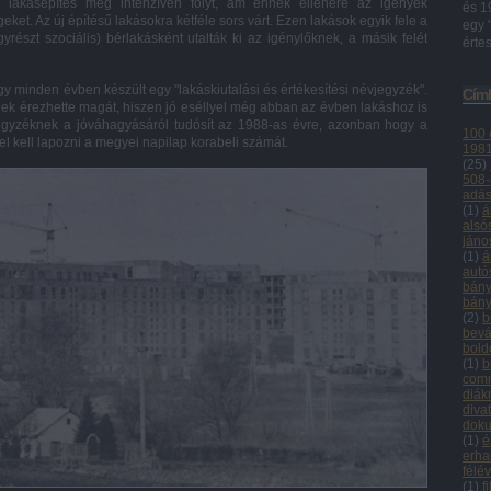
 lakásépítés még intenzíven folyt, ám ennek ellenére az igények
és 1
et. Az új építésű lakásokra kétféle sors várt. Ezen lakások egyik fele a
egy 
yrészt szociális) bérlakásként utalták ki az igénylőknek, a másik felét
értes
gy minden évben készült egy "lakáskiutalási és értékesítési névjegyzék".
Cím
ek érezhette magát, hiszen jó eséllyel még abban az évben lakáshoz is
vjegyzéknek a jóváhagyásáról tudósít az 1988-as évre, azonban hogy a
100 
el kell lapozni a megyei napilap korabeli számát.
198
(
25
)
508-
adás
(
1
)
á
alsó
jáno
(
1
)
á
autó
bány
bány
(
2
)
b
bevá
bold
(
1
)
b
com
diá
diva
doku
(
1
)
é
erha
félé
(
1
)
f