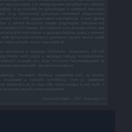
en legrászorultabb 3 és többgyermekes igénylőket kell lakáshoz
 október 31-ig nyújtották be igénylésüket. A következő lépcsőben
er 31-ig nyilvántartott igényléssel rendelkező kétgyermekes
ember 31-e előtti egygyermekes csereigénylők. A lejárt ifjúsági
rban a kiemelt társadalmi rétegek programjába tartozókat kell
t biztosított OTP-lakások (86) esetében azok élveznek előnyt, akik
bérlakásukról lemondanak a lakásügyi hatóság javára, s ezeknek
 előtti igényléssel rendelkező, gyermekét egyedül nevelő szülők
san beteg igénylők részére használják fel.
zva számítanak a lakásalap bővülésére, nevezetesen 250-300
jogcímeken kerül vissza a lakásügyi hatóság rendelkezésébe.
megfelelő összeget arra, hogy 4-5-szörös használatbavételi díj
érlakásokat olyanoktól, akik arról lemondanak.
akásügyi Társadalmi Bizottság megtartotta más, az ilyenkor
 s hozzálátott a helyszíni szemlékhez, mert az ideiglenes
ll készülnie,s az év vége előtt nyilvánosságra is kell hozni. A
i központok vezetői is észrevételezhetik.
(Dunántúli Napló - 1987. december 4.)