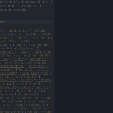
990 között készült műsoraiból. - Nyomj
"Like"-ot, hogy a Facebookon is
ülj az új posztokról!
kék
éves kertvátosi lakos
(
2
)
1978
(
2
)
1
(
1
)
1983
(
2
)
1985
(
4
)
1986
(
27
)
1987
1988
(
47
)
1989
(
26
)
1990
(
5
)
2014
(
1
)
as
(
1
)
62-es busz
(
3
)
abc
(
6
)
szünet
(
1
)
agroker
(
1
)
aidinger jános
llami biztosító
(
1
)
állatkert
(
2
)
szentmárton
(
1
)
ank
(
1
)
apáczai csere
s
(
1
)
aranyvasárnap
(
1
)
áremelkedés
ruház
(
1
)
áruhiány
(
1
)
autóbuszok
(
1
)
s hegyiverseny
(
1
)
bakti ferenc
(
2
)
ászdemonstráció
(
2
)
bányászok
(
4
)
ászsztrájk
(
1
)
barkácsáruház
(
1
)
báv
ékés sándor
(
2
)
berta jános
(
1
)
bév
(
1
)
sárlóturizmus
(
1
)
biztosítás
(
1
)
ogság háza
(
1
)
bőrgyár
(
2
)
bruttósítás
ucsu
(
1
)
cigányok
(
1
)
címer
(
1
)
modore 64
(
2
)
csőtörés
(
1
)
demisz
(
1
)
kmunka
(
1
)
diákok
(
2
)
diana tér
(
1
)
tbemutató
(
1
)
dohányzás
(
1
)
mentumfilm
(
7
)
domus
(
2
)
eddy grant
pítkezés
(
3
)
erdélyi menekültek
(
1
)
rdt imre
(
1
)
esküvő
(
1
)
fáy andrás
(
1
)
vi bizonyítvány
(
1
)
felvonulás
(
1
)
fema
ilmetűd
(
1
)
főcím
(
1
)
földutak
(
1
)
fórum