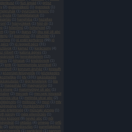
riderikusz
(
1
)
füzi árpád
(
1
)
grósz
ly
(
2
)
gyalogátkelő
(
1
)
gyerekek
(
1
)
mekruhák
(
1
)
gyurcsány ferenc
(
1
)
ú gyula
(
1
)
hajléktalanok
(
1
)
ásárlás
(
1
)
hanghiba
(
1
)
hazafias
ront
(
1
)
hiánycikkek
(
1
)
hild-díj
(
1
)
ép
(
1
)
hőerőmű
(
2
)
hóhelyzet
(
2
)
ám
(
1
)
hvg
(
1
)
ikarus
(
2
)
ilku pál úti abc
nterjú
(
1
)
iparosház
(
1
)
játszótér
(
1
)
őlámpa
(
1
)
jó estét kertváros
(
99
)
jó
t pécs
(
2
)
jó reggelt pécs
(
31
)
szlávok
(
1
)
kamaz
(
1
)
karácsony
(
4
)
sz róbert
(
1
)
katona ágnes
(
1
)
kpárosok
(
1
)
kereskedelem
(
12
)
város
(
1
)
kínaiak
(
1
)
kisdobosok
(
1
)
(
2
)
kmk
(
1
)
kommunista szombat
(
1
)
vesbolt
(
1
)
konzum áruház
(
1
)
kossuth
1
)
közerület-felügyelők
(
1
)
közlekedés
kozmetika
(
1
)
ktv
(
101
)
lakásátadás
akáskiutalás
(
1
)
légi felvételek
(
1
)
lila
(
1
)
magasház
(
2
)
magyarürög
(
1
)
s elseje
(
1
)
malomvölgyi úti abc
(
1
)
labor
(
2
)
mecsek
(
1
)
mecseki kisvasút
elinda utca
(
1
)
melinda utcai abc
(
2
)
nökképzés
(
1
)
möbiusz
(
1
)
mozi
(
1
)
mtv
űjégpálya
(
2
)
munkásőrség
(
1
)
aki értelmiség
(
1
)
műszaki vizsga
(
1
)
th károly
(
1
)
népi ellenőrzés
(
1
)
lési központ
(
9
)
nevkó abc
(
1
)
női
ségideál
(
1
)
oktatás
(
4
)
omega
(
1
)
orfű
tp
(
2
)
pályaválasztás
(
1
)
panellakások
anelszerelők
(
1
)
pankráció
(
1
)
pannon