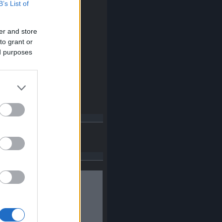
B’s List of
2014 november
(
2
)
014 október
(
14
)
2014 szeptember
(
14
)
er and store
2014 augusztus
(
8
)
to grant or
014 július
(
13
)
014 június
(
14
)
ed purposes
2014 május
(
14
)
014 április
(
16
)
2014 március
(
17
)
014 február
(
14
)
014 január
(
16
)
Tovább
...
ajánló
Budapest Anno
ebook