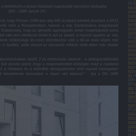
(
1
)
f
 beköltözés a lassan kialakuló nagyárpádi városrész lakásaiba.
káro
(DN - 1988. január 29.)
gyer
hajd
halv
rül, hogy Pécsen 1988-ban alig 600 új lakást lehetett elosztani a 6531
népf
sok már nem a Rózsadombon, hanem a mai Szellemváros
(nagyárpádi
hírg
ra. Érdekesség, hogy az igénylők egynegyede simán megelégedett volna
hull
ti cikk sem véletlenül emeli ki ezt az adatot, a helyzet ugyanis az volt,
(
1
)
i
kások szűkössége és rossz elrendezése után a 80-as évek végén már
jelz
is épültek, amik viszont az elszaladó infláció miatt ekkor már inkább
esté
jugo
kárá
keré
beruházásában épülő 3 és többszobás lakások - a lakásgazdálkodás
kert
 Sok gondot jelent, hogy a megemelkedett költségek miatt a családok
kisz
tni a hiteleken és a különféle támogatásokon felül maradt összegeket.
köny
 kénytelenek lemondani a régen várt lakásról."
- írja a DN 1988
tér
(
(
19
)
(
2
)
l
abc
máju
mech
(
1
)
m
mér
(
7
)
m
műsz
néme
neve
szép
(
1
)
o
(
1
)
p