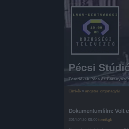
Pécsi Stúdi
Töredékek Pécs és Baranya vi
Címkék
»
angster_orgonagyár
Dokumentumfilm: Volt e
2014.04.20. 09:00
tomikgb