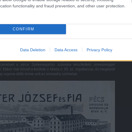
cation functionality and fraud prevention, and other user protection.
CONFIRM
Data Deletion
Data Access
Privacy Policy
nül haladt a századfordulóig, majd az első világháborúig. Az Angster-
Kárpát-medencét, sőt eljutottak az akkori határokon túlra is. Köztük a
plom, a Szabadka-terézvárosi dóm, a győri és kassai székesegyházak
t (amelyet a pécsi Székesegyház számára készítettek) ünnepséggel
. Ekkor már bővült a területe a Mária u. 35. sz. ingatlannal, és megépült
 orgona-állító terme volt az ünnepély színhelye.