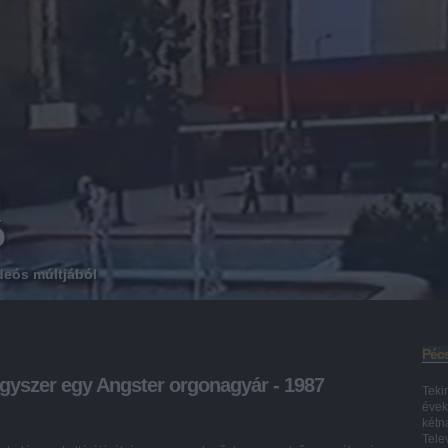
ó
deós múltjából
Pécs
gyszer egy Angster orgonagyár - 1987
Teki
évek
kétn
Tele