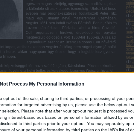
volá
egészen magas szintjéig, ugyanúgy szabadkézi rajzban
pécs
a különféle stílusok alapos ismeretéig. Utolsó két bécsi
pécs
évében már orgonakészítéssel foglalkozott Peter Titz,
(
1
)
p
majd egy Ulmann nevű mesterember üzemében.
piro
Angster 1861-ben indult tovább Bécsből. Berlin, Köln és
(
1
)
r
Luzem után érkezett Párizsba, ahol a híres Cavaillé-
(
8
)
s
suliv
Coll orgonaüzem törekvő, érdeklődő és egyúttal
széc
megbecsült dolgozója volt 1863-tóI 1866-ig. A családi
szel
legendárium szerint az üzemtulajdonos Coll nővérétől
istvá
t kapott, amihez azonban Angster állítólag nem vágott olyan jó pofát.
szül
t a hurok, akkor nagyapám úgy érezte, hogy a legjobb lesz gyorsan
taka
a filmben.
taka
(
1
)
t
 képzettséggel tért haza szülőfalujába, Kácsfalura. Pécsett ekkoriban
impo
(
1
)
t
ster figyelmét a helyi boltos és kereskedő, bizonyos Weisz úr hívta fel.
tűzv
új n
 szükség lesz, s mi tudjuk, hogy Ön magas fokú képzettséget szerzett
urán
Not Process My Personal Information
aelita Hitközség vezetőjénél, majd én írok ajánlólevelet az Ön számára.
(
1
)
u
úttö
itközséget, aki megbízta egy tervezet és egy költségvetés elkészítésével
(
1
)
v
to opt-out of the sale, sharing to third parties, or processing of your per
867 júniusában a tervezet már nem csak hogy elkészült, de elfogadásra
vár
 mestert:
(
1
)
v
formation for targeted advertising by us, please use the below opt-out s
vém
r selection. Please note that after your opt-out request is processed y
vide
orgonát, s mi Önnek jó reklámaivá leszünk.
(
31
)
eing interest-based ads based on personal information utilized by us or
(
1
)
C
disclosed to third parties prior to your opt-out. You may separately opt-
Arc
losure of your personal information by third parties on the IAB’s list of