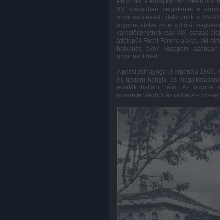
Pécs már a középkorban ismert volt h
XV. században megjelentek a városba
orgonaépítéssel találkozunk a XV-XVI
orgona-, illetve zenei kultúrát megsem
várostörténetnek csak XIX. század ele
áttelepült Focht Ferenc alakja, aki át
hatvanas évek közepére azonban 
orgonaépítővel.
A pécsi zsinagóga új orgonája 1869. m
és újszerű hangja, és megalkotásának
akarták hallani, látni. Az orgona 
ismeretlenségből, és vált egyre hírese