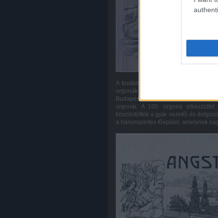
authenti
A további fejlődés úgyszólván töretle
orgonák fokozatosan benépesítették a 
Budapest-Kálvin-téri református tem
orgonái. A 100. orgona elkészülté
köszöntötték a gyár vezetői és dolgozói
a háromszintes főépület, amelynek nagy