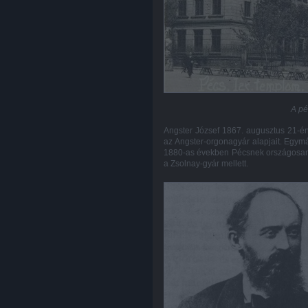
A pé
Angster József 1867. augusztus 21-én
az Angster-orgonagyár alapjait. Egym
1880-as években Pécsnek országosan, ső
a Zsolnay-gyár mellett.