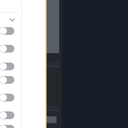
dek
RSS 2.0
bejegyzések
,
kommentek
Atom
bejegyzések
,
kommentek
esés