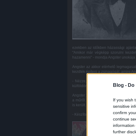
ezekben az időkben házassági ajánlato
"Amikor már végképp szorulni kezdet
hazamenni" - mondja Angster unokája 
Angster az akkor elérhető legmagasabb
kezdték építeni a zsinagógát, amire Ang
- Nézze, Angster úr. Orgonára ott is
Blog -
Do 
külföldön. Menjen, jelentkezzék az Izr
Angster 1867 nyarán fel is kereste a h
If you wish 
a műről. Alig egy hónappal később, 1
is került. A megrendelők így biztatták a
sensitive in
confirm you
- Készítsen nekünk jutányosan egy jó 
continue se
information 
further disc