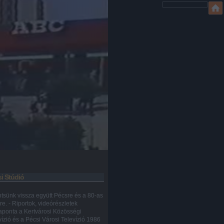
i Stúdió
ntsünk vissza együtt Pécsre és a 80-as
re. - Riportok, videórészletek
aponta a Kertvárosi Közösségi
vízió és a Pécsi Városi Televízió 1986