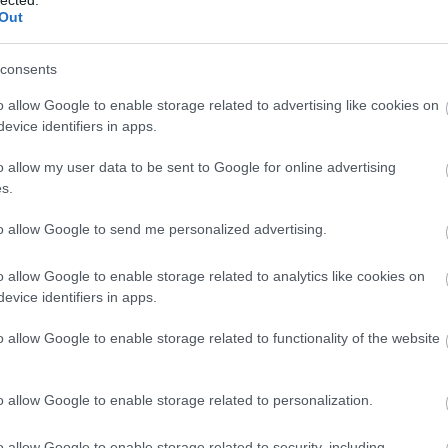
nyes áron, két év alatt készült el, amivel Angster megalapozta a gyár
Out
tek hozzá a megrendelések. A megrendelések szaporodása, és köztük
plése miatt az orgonaüzem egyre nagyobb helyiségekbe költözött. Az
ephely kialakításának első lépése: József u. 30. Itt már 1874-ben saját
consents
ózsef, és vezetésére egy volt bécsi munkatársát hívta meg. Eddig a nagy
országból hozatta, de a kalocsai székesegyházban már saját készítésű
o allow Google to enable storage related to advertising like cookies on
evice identifiers in apps.
o allow my user data to be sent to Google for online advertising
s.
Fee
to allow Google to send me personalized advertising.
o allow Google to enable storage related to analytics like cookies on
evice identifiers in apps.
o allow Google to enable storage related to functionality of the website
Ker
o allow Google to enable storage related to personalization.
o allow Google to enable storage related to security, including