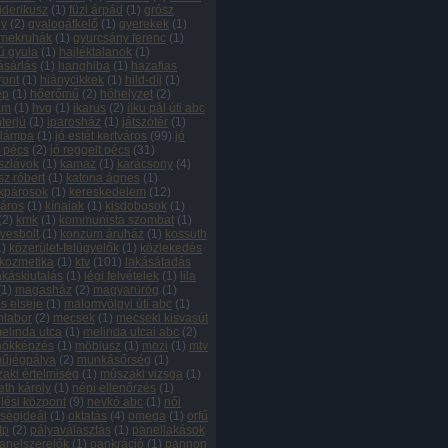
riderikusz
(
1
)
füzi árpád
(
1
)
grósz
ly
(
2
)
gyalogátkelő
(
1
)
gyerekek
(
1
)
mekruhák
(
1
)
gyurcsány ferenc
(
1
)
ú gyula
(
1
)
hajléktalanok
(
1
)
ásárlás
(
1
)
hanghiba
(
1
)
hazafias
ront
(
1
)
hiánycikkek
(
1
)
hild-díj
(
1
)
ép
(
1
)
hőerőmű
(
2
)
hóhelyzet
(
2
)
ám
(
1
)
hvg
(
1
)
ikarus
(
2
)
ilku pál úti abc
nterjú
(
1
)
iparosház
(
1
)
játszótér
(
1
)
őlámpa
(
1
)
jó estét kertváros
(
99
)
jó
t pécs
(
2
)
jó reggelt pécs
(
31
)
szlávok
(
1
)
kamaz
(
1
)
karácsony
(
4
)
sz róbert
(
1
)
katona ágnes
(
1
)
kpárosok
(
1
)
kereskedelem
(
12
)
város
(
1
)
kínaiak
(
1
)
kisdobosok
(
1
)
(
2
)
kmk
(
1
)
kommunista szombat
(
1
)
vesbolt
(
1
)
konzum áruház
(
1
)
kossuth
1
)
közerület-felügyelők
(
1
)
közlekedés
kozmetika
(
1
)
ktv
(
101
)
lakásátadás
akáskiutalás
(
1
)
légi felvételek
(
1
)
lila
(
1
)
magasház
(
2
)
magyarürög
(
1
)
s elseje
(
1
)
malomvölgyi úti abc
(
1
)
labor
(
2
)
mecsek
(
1
)
mecseki kisvasút
elinda utca
(
1
)
melinda utcai abc
(
2
)
nökképzés
(
1
)
möbiusz
(
1
)
mozi
(
1
)
mtv
űjégpálya
(
2
)
munkásőrség
(
1
)
aki értelmiség
(
1
)
műszaki vizsga
(
1
)
th károly
(
1
)
népi ellenőrzés
(
1
)
lési központ
(
9
)
nevkó abc
(
1
)
női
ségideál
(
1
)
oktatás
(
4
)
omega
(
1
)
orfű
tp
(
2
)
pályaválasztás
(
1
)
panellakások
anelszerelők
(
1
)
pankráció
(
1
)
pannon