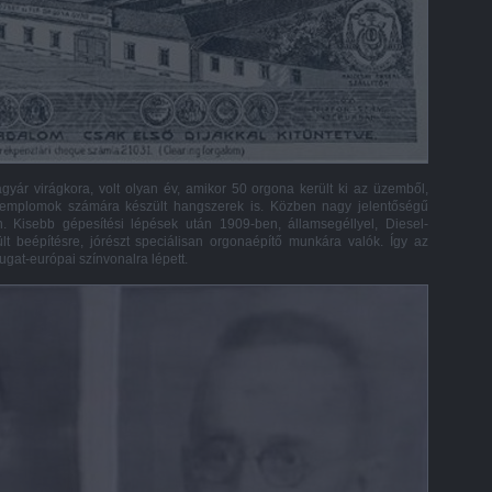
yár virágkora, volt olyan év, amikor 50 orgona került ki az üzemből,
 templomok számára készült hangszerek is. Közben nagy jelentőségű
an. Kisebb gépesítési lépések után 1909-ben, államsegéllyel, Diesel-
t beépítésre, jórészt speciálisan orgonaépítő munkára valók. Így az
ugat-európai színvonalra lépett.