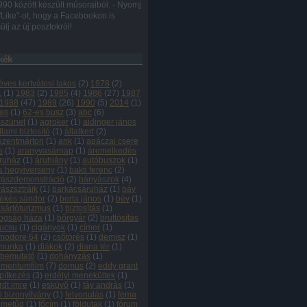
990 között készült műsoraiból. - Nyomj
"Like"-ot, hogy a Facebookon is
ülj az új posztokról!
kék
éves kertvátosi lakos
(
2
)
1978
(
2
)
1
(
1
)
1983
(
2
)
1985
(
4
)
1986
(
27
)
1987
1988
(
47
)
1989
(
26
)
1990
(
5
)
2014
(
1
)
as
(
1
)
62-es busz
(
3
)
abc
(
6
)
szünet
(
1
)
agroker
(
1
)
aidinger jános
llami biztosító
(
1
)
állatkert
(
2
)
szentmárton
(
1
)
ank
(
1
)
apáczai csere
s
(
1
)
aranyvasárnap
(
1
)
áremelkedés
ruház
(
1
)
áruhiány
(
1
)
autóbuszok
(
1
)
s hegyiverseny
(
1
)
bakti ferenc
(
2
)
ászdemonstráció
(
2
)
bányászok
(
4
)
ászsztrájk
(
1
)
barkácsáruház
(
1
)
báv
ékés sándor
(
2
)
berta jános
(
1
)
bév
(
1
)
sárlóturizmus
(
1
)
biztosítás
(
1
)
ogság háza
(
1
)
bőrgyár
(
2
)
bruttósítás
ucsu
(
1
)
cigányok
(
1
)
címer
(
1
)
modore 64
(
2
)
csőtörés
(
1
)
demisz
(
1
)
kmunka
(
1
)
diákok
(
2
)
diana tér
(
1
)
tbemutató
(
1
)
dohányzás
(
1
)
mentumfilm
(
7
)
domus
(
2
)
eddy grant
pítkezés
(
3
)
erdélyi menekültek
(
1
)
rdt imre
(
1
)
esküvő
(
1
)
fáy andrás
(
1
)
vi bizonyítvány
(
1
)
felvonulás
(
1
)
fema
ilmetűd
(
1
)
főcím
(
1
)
földutak
(
1
)
fórum