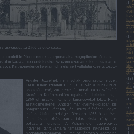
(
1
)
f
káro
gyer
hajd
halv
népf
hírg
hull
(
1
)
i
jelz
esté
csi zsinagóga az 1900-as évek elején
jugo
kárá
 telepedett le Pécsett ennek az orgonának a megépítésére, és rakta le
keré
ás után kapta a megrendeléseket. Az üzem gyorsan fejlődött, és már az
kert
kisz
t a Kárpát-medence határain túl is elismert vállalatai közé tartozott -
köny
tér
(
(
19
)
Angster Józsefnek nem voltak orgonaépítő elődei.
(
2
)
l
Falusi fiú­nak született 1834. július 7-én a Duna-Dráva
abc
szögletébe eső, 200 német és horvát lakost számláló
máju
Kácsfalun. Korán munkára fogták a falusi életben, majd
mech
(
1
)
m
1850-től Eszé­ken kemény tanoncéveket töltött Haim
mér
asztalosmesternél. Angster már gyermekkorában kis
(
7
)
m
hangszereket készített, és muzsikálásában egyre
műsz
inkább feltűnt tehetsége. Bécsben 1856-tól öt évet
néme
töltött, és ezt elsősorban a falusi iskola hiányainak
neve
pótlásaira fordította. A Kolping-féle legényegylet
szép
ingyenes tanfolyamaira támaszkodott nagyrészt, de
(
1
)
o
(
1
)
p
magántanfolyamokon eljutott az ábrázoló geometria