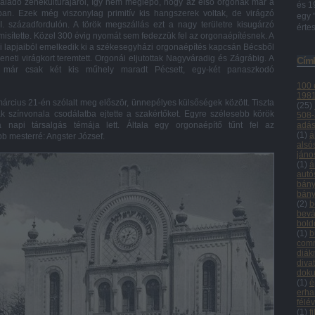
aladó zenekultúrájáról, így nem meglepő, hogy az első orgonák már a
és 1
n. Ezek még viszonylag primitív kis hangszerek voltak, de virágzó
egy 
. századfordulón. A török megszállás ezt a nagy területre kisugárzó
értes
misítette. Közel 300 évig nyomát sem fedezzük fel az orgonaépítésnek. A
ji lapjaiból emelkedik ki a székesegyházi orgonaépítés kapcsán Bécsből
meneti virágkort teremtett. Orgonái eljutottak Nagyváradig és Zágrábig. A
Cím
már csak két kis műhely maradt Pécsett, egy-két panaszkodó
100 
198
árcius 21-én szólalt meg először, ünnepélyes külsőségek között. Tiszta
(
25
)
 színvonala csodálatba ejtette a szakértőket. Egyre szélesebb körök
508-
a napi társalgás témája lett. Általa egy orgonaépítő tűnt fel az
adás
(
1
)
á
bb mesterré: Angster József.
alsó
jáno
(
1
)
á
autó
bány
bány
(
2
)
b
bevá
bold
(
1
)
b
com
diá
diva
doku
(
1
)
é
erha
félé
(
1
)
f