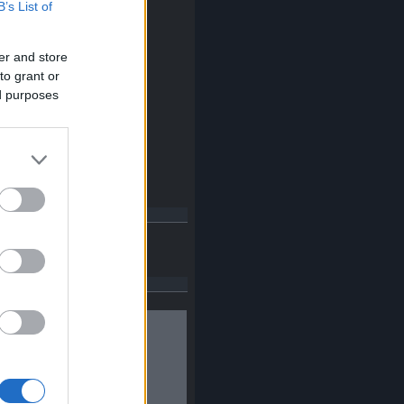
B’s List of
2014 november
(
2
)
014 október
(
14
)
2014 szeptember
(
14
)
er and store
2014 augusztus
(
8
)
to grant or
014 július
(
13
)
014 június
(
14
)
ed purposes
2014 május
(
14
)
014 április
(
16
)
2014 március
(
17
)
014 február
(
14
)
014 január
(
16
)
Tovább
...
ajánló
Budapest Anno
ebook