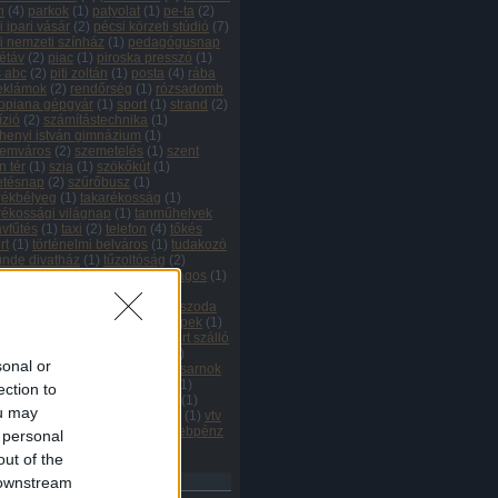
n
(
4
)
parkok
(
1
)
patyolat
(
1
)
pe-ta
(
2
)
i ipari vásár
(
2
)
pécsi körzeti stúdió
(
7
)
i nemzeti színház
(
1
)
pedagógusnap
étáv
(
2
)
piac
(
1
)
piroska presszó
(
1
)
s abc
(
2
)
piti zoltán
(
1
)
posta
(
4
)
rába
eklámok
(
2
)
rendőrség
(
1
)
rózsadomb
opiana gépgyár
(
1
)
sport
(
1
)
strand
(
2
)
ízió
(
2
)
számítástechnika
(
1
)
henyi istván gimnázium
(
1
)
lemváros
(
2
)
szemetelés
(
1
)
szent
n tér
(
1
)
szja
(
1
)
szökőkút
(
1
)
etésnap
(
2
)
szűrőbusz
(
1
)
rékbélyeg
(
1
)
takarékosság
(
1
)
rékossági világnap
(
1
)
tanműhelyek
ávfűtés
(
1
)
taxi
(
2
)
telefon
(
4
)
tőkés
rt
(
1
)
történelmi belváros
(
1
)
tudakozó
ünde divatház
(
1
)
tűzoltóság
(
2
)
édelem
(
1
)
tv-computer
(
1
)
újságos
(
1
)
emzedék
(
1
)
uránbánya
(
5
)
bányászok
(
5
)
uránváros
(
1
)
uszoda
tcaseprők
(
1
)
útkarbantartó gépek
(
1
)
rők
(
1
)
úttörőtábor
(
1
)
vadászkürt szálló
álasztások
(
1
)
városbejárás
(
1
)
sonal or
osgondnokság
(
1
)
városi sportcsarnok
arsány utca
(
1
)
vásárcsarnok
(
1
)
ection to
énd
(
1
)
verseny
(
1
)
vidámpark
(
1
)
ou may
oklip
(
1
)
videoton
(
1
)
vízellátás
(
1
)
vtv
zászló
(
1
)
zöldövezetek
(
1
)
zsebpénz
 personal
ímkefelhő
out of the
hívum
 downstream