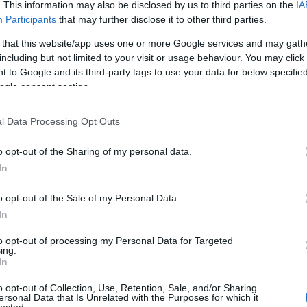
. This information may also be disclosed by us to third parties on the
IA
Participants
that may further disclose it to other third parties.
2
 that this website/app uses one or more Google services and may gath
including but not limited to your visit or usage behaviour. You may click 
2
2
 to Google and its third-party tags to use your data for below specifi
ogle consent section.
2
2
l Data Processing Opt Outs
2
o opt-out of the Sharing of my personal data.
Blog
In
o opt-out of the Sale of my Personal Data.
In
Fac
to opt-out of processing my Personal Data for Targeted
ing.
In
o opt-out of Collection, Use, Retention, Sale, and/or Sharing
écsi zsinagóga orgonája napjainkban
ersonal Data that Is Unrelated with the Purposes for which it
lected.