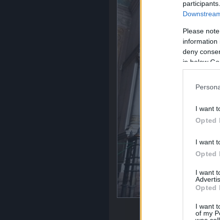
participants
Downstream 
Please note
information 
deny consent
in below Go
Persona
I want t
Opted 
I want t
Opted 
I want 
Advertis
Opted 
I want t
A p
of my P
was col