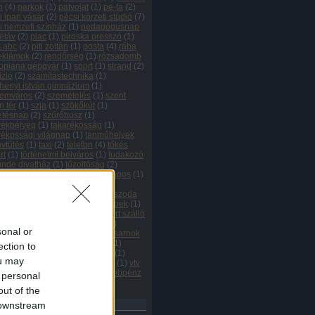
n
(
4
)
parkok
(
1
)
patyolat
(
1
)
pe-ta
(
2
)
i ipari vásár
(
2
)
pécsi körzeti stúdió
(
7
)
i nemzeti színház
(
1
)
pedagógusnap
étáv
(
2
)
piac
(
1
)
piroska presszó
(
1
)
s abc
(
2
)
piti zoltán
(
1
)
posta
(
4
)
rába
eklámok
(
2
)
rendőrség
(
1
)
rózsadomb
opiana gépgyár
(
1
)
sport
(
1
)
strand
(
2
)
ízió
(
2
)
számítástechnika
(
1
)
henyi istván gimnázium
(
1
)
lemváros
(
2
)
szemetelés
(
1
)
szent
n tér
(
1
)
szja
(
1
)
szökőkút
(
1
)
etésnap
(
2
)
szűrőbusz
(
1
)
rékbélyeg
(
1
)
takarékosság
(
1
)
rékossági világnap
(
1
)
tanműhelyek
ávfűtés
(
1
)
taxi
(
2
)
telefon
(
4
)
tőkés
rt
(
1
)
történelmi belváros
(
1
)
tudakozó
ünde divatház
(
1
)
tűzoltóság
(
2
)
édelem
(
1
)
tv-computer
(
1
)
újságos
(
1
)
emzedék
(
1
)
uránbánya
(
5
)
bányászok
(
5
)
uránváros
(
1
)
uszoda
tcaseprők
(
1
)
útkarbantartó gépek
(
1
)
rők
(
1
)
úttörőtábor
(
1
)
vadászkürt szálló
álasztások
(
1
)
városbejárás
(
1
)
sonal or
osgondnokság
(
1
)
városi sportcsarnok
arsány utca
(
1
)
vásárcsarnok
(
1
)
ection to
énd
(
1
)
verseny
(
1
)
vidámpark
(
1
)
ou may
oklip
(
1
)
videoton
(
1
)
vízellátás
(
1
)
vtv
zászló
(
1
)
zöldövezetek
(
1
)
zsebpénz
 personal
ímkefelhő
out of the
hívum
 downstream