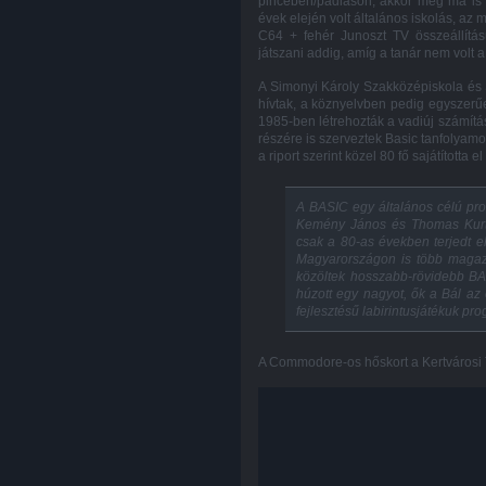
pincében/padláson, akkor még ma is t
évek elején volt általános iskolás, az
C64 + fehér Junoszt TV összeállítá
játszani addig, amíg a tanár nem volt 
A Simonyi Károly Szakközépiskola és 
hívtak, a köznyelvben pedig egyszerűen
1985-ben létrehozták a vadiúj számítá
részére is szerveztek Basic tanfolyam
a riport szerint közel 80 fő sajátította
A BASIC egy általános célú progr
Kemény János és
Thomas Kurt
csak a 80-as években terjedt e
Magyarországon is több magazi
közöltek hosszabb-rövidebb BA
húzott egy nagyot, ők a Bál a
fejlesztésű labirintusjátékuk pr
A Commodore-os hőskort a Kertvárosi Tel