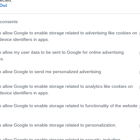
zembe helyezni. Ezeket a központokat a BHG Híradástechnikai
Out
állalat gyártotta, és a vidéki nagyvárosok mellett Budapest több
erületében is megtalálhatóak voltak. Nagy előnyük volt, hogy
zinte bárhol, "a szabad ég alatt" telepítve rövid időn belül
consents
űködőképesek voltak, így gyorsan lehetett a segítségükkel
tást". A pécsi konténerközpontot véglegesen csak az 1990-re
o allow Google to enable storage related to advertising like cookies on
központ
váltotta ki.
evice identifiers in apps.
onhálózat mellett több, gyakran azzal párhuzamos nyomvonalon
o allow my user data to be sent to Google for online advertising
 zártkörű hálózat épült ki a magas rangú párt, állami, tanácsi és
s.
un. K-vonal. De külön vonala volt a vasútnak, az olajiparnak, az
rségnek is. 1985-ben a különhálózatokban telepített kábelek
Fee
 távbeszélő hálózat kábeleinek hosszával.
to allow Google to send me personalized advertising.
811 lakónak volt telefonja, a várakozók száma a városrészben 4022, a
o allow Google to enable storage related to analytics like cookies on
volt. (A teljes városra vonatkozóan nagyjából 11 ezer ember várt
evice identifiers in apps.
int tíz éve adta be az igénylését.) Ilyen körülmények között tartottak
 Televízióban, ahol a nézői kérdésekre a Magyar Posta pécsi vezetői
o allow Google to enable storage related to functionality of the website
tő kisfilmmel indult:
Ker
o allow Google to enable storage related to personalization.
o allow Google to enable storage related to security, including