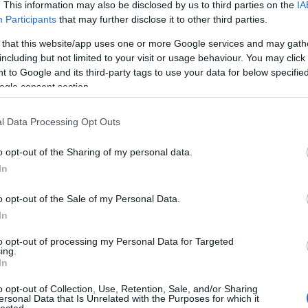
. This information may also be disclosed by us to third parties on the
IA
nika
commodore 64
ktv
jó estét kertváros
Participants
that may further disclose it to other third parties.
2
 that this website/app uses one or more Google services and may gath
including but not limited to your visit or usage behaviour. You may click 
2
2
 to Google and its third-party tags to use your data for below specifi
sban 1986 elején
ogle consent section.
2
2
l Data Processing Opt Outs
2
 lakosra 28 vezetékes fővonal és 117 mobil-előfizetés jut, a
 elválaszthatatlan része. 30 éve azonban még egészen más volt a
o opt-out of the Sharing of my personal data.
Blog
In
sra 8 telefonvonal jutott, az átlagos várakozási idő "mezei"
a helyzet pedig sokak számára kilátástalannak tűnt. Tovább bonyolította a
ugyanis egyáltalán nem volt egyértelmű, hogy ha valaki költözött, akkor -
o opt-out of the Sale of my Personal Data.
 új lakásban is kapott telefonkészüléket.
In
Fac
sem volt jobb a helyzet, gyerekkorunkból még sokan emlékezhetünk a
elnyelt aprópénzre, a nem működő fülkés telefonokra. De ha volt fülke is,
to opt-out of processing my Personal Data for Targeted
biztos, hogy azonnal kaptunk vonalat.
ing.
In
écsen a 80-as évek közepére olyan fokú kapacitáshiány lépett
o opt-out of Collection, Use, Retention, Sale, and/or Sharing
el, hogy Kertvárosban a Németh László utcában a Posta
ersonal Data that Is Unrelated with the Purposes for which it
énytelen volt egy 1000 vonal kapacitású konténerközpontot
lected.