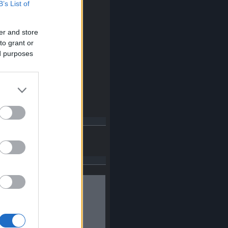
B’s List of
2014 november
(
2
)
014 október
(
14
)
2014 szeptember
(
14
)
er and store
2014 augusztus
(
8
)
to grant or
014 július
(
13
)
014 június
(
14
)
ed purposes
2014 május
(
14
)
014 április
(
16
)
2014 március
(
17
)
014 február
(
14
)
014 január
(
16
)
Tovább
...
ajánló
Budapest Anno
ebook