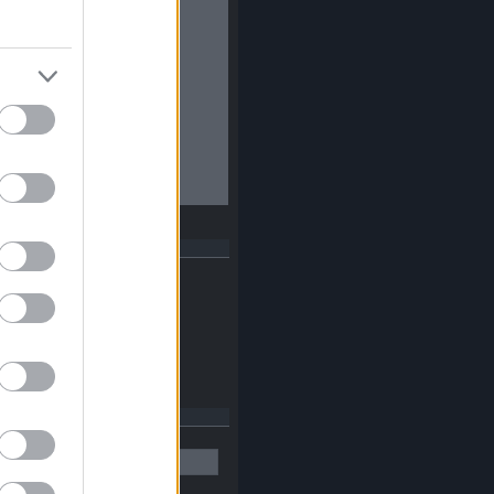
dek
RSS 2.0
bejegyzések
,
kommentek
Atom
bejegyzések
,
kommentek
esés