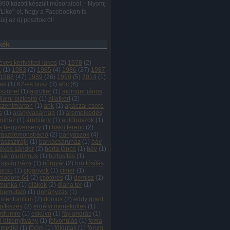
990 között készült műsoraiból. - Nyomj
"Like"-ot, hogy a Facebookon is
ülj az új posztokról!
kék
éves kertvátosi lakos
(
2
)
1978
(
2
)
1
(
1
)
1983
(
2
)
1985
(
4
)
1986
(
27
)
1987
1988
(
47
)
1989
(
26
)
1990
(
5
)
2014
(
1
)
as
(
1
)
62-es busz
(
3
)
abc
(
6
)
szünet
(
1
)
agroker
(
1
)
aidinger jános
llami biztosító
(
1
)
állatkert
(
2
)
szentmárton
(
1
)
ank
(
1
)
apáczai csere
s
(
1
)
aranyvasárnap
(
1
)
áremelkedés
ruház
(
1
)
áruhiány
(
1
)
autóbuszok
(
1
)
s hegyiverseny
(
1
)
bakti ferenc
(
2
)
ászdemonstráció
(
2
)
bányászok
(
4
)
ászsztrájk
(
1
)
barkácsáruház
(
1
)
báv
ékés sándor
(
2
)
berta jános
(
1
)
bév
(
1
)
sárlóturizmus
(
1
)
biztosítás
(
1
)
ogság háza
(
1
)
bőrgyár
(
2
)
bruttósítás
ucsu
(
1
)
cigányok
(
1
)
címer
(
1
)
modore 64
(
2
)
csőtörés
(
1
)
demisz
(
1
)
kmunka
(
1
)
diákok
(
2
)
diana tér
(
1
)
tbemutató
(
1
)
dohányzás
(
1
)
mentumfilm
(
7
)
domus
(
2
)
eddy grant
pítkezés
(
3
)
erdélyi menekültek
(
1
)
rdt imre
(
1
)
esküvő
(
1
)
fáy andrás
(
1
)
vi bizonyítvány
(
1
)
felvonulás
(
1
)
fema
ilmetűd
(
1
)
főcím
(
1
)
földutak
(
1
)
fórum