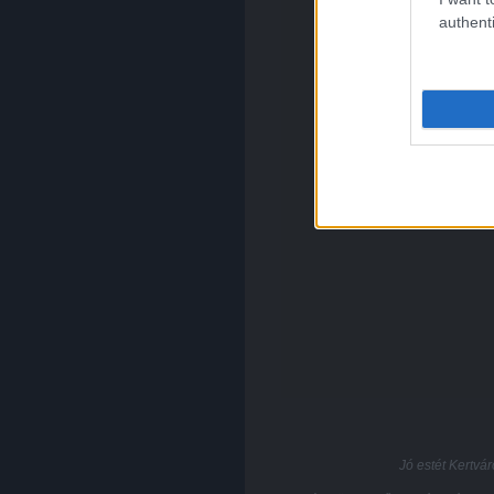
authenti
Jó estét Kertvár