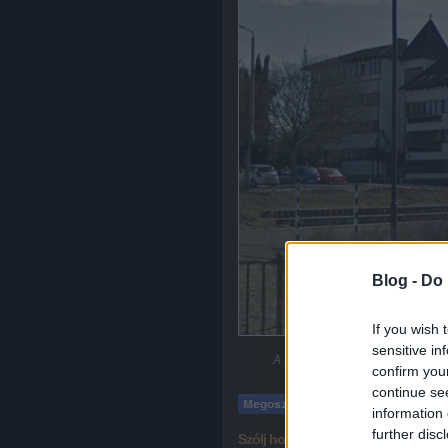
Blog -
Do 
If you wish 
sensitive in
A Simonyi Károly Szakközépiskol
confirm you
continue se
Tetszik
0
information 
further disc
Szólj hozzá!