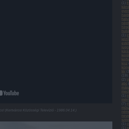
(
1
)
f
káro
gyer
hajd
halv
népf
hírg
hull
(
1
)
i
jelz
esté
jugo
kárá
keré
kert
kisz
köny
tér
(
(
19
)
(
2
)
l
abc
máju
mech
(
1
)
m
mér
(
7
)
m
műsz
os! (Kertvárosi Közösségi Televízió - 1986.04.14.)
néme
neve
szép
(
1
)
o
(
1
)
p