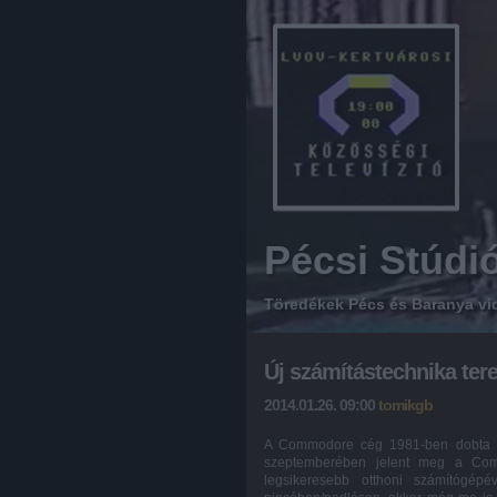
Pécsi Stúdi
Töredékek Pécs és Baranya vi
Új számítástechnika tere
2014.01.26. 09:00
tomikgb
A Commodore cég 1981-ben dobta pi
szeptemberében jelent meg a Com
legsikeresebb otthoni számítógép