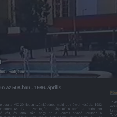
ó
deós múltjából
m az 508-ban - 1986. április
Pécs
Teki
acra a VIC-20 típusú számítógépét, majd egy évvel később, 1982
évek
modore 64. Ez a számítógép a pályafutása során a történelem
kétn
évé vált, és tartok tőle, hogy ha a kedves olvasó körülnéz a
Tele