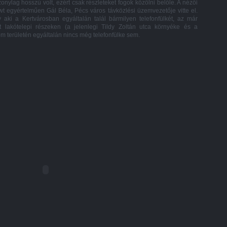
nylag hosszú volt, ezért csak részleteket fogok közölni belőle. A nézői
t egyértelműen Gál Béla, Pécs város távközlési üzemvezetője vitte el.
 aki a Kertvárosban egyáltalán talál bármilyen telefonfülkét, az már
 lakótelepi részeken (a jelenlegi Tildy Zoltán utca környéke és a
m területén egyáltalán nincs még telefonfülke sem.