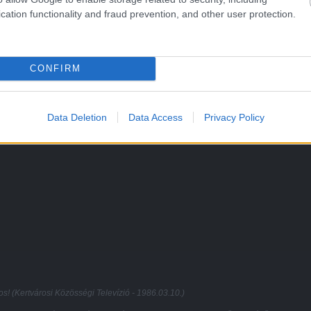
cation functionality and fraud prevention, and other user protection.
CONFIRM
Data Deletion
Data Access
Privacy Policy
os! (Kertvárosi Közösségi Televízió - 1986.03.10.)