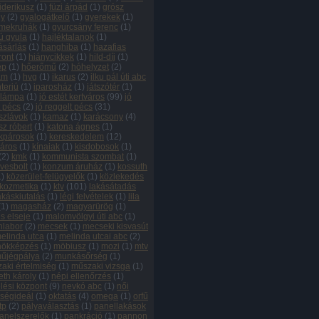
riderikusz
(
1
)
füzi árpád
(
1
)
grósz
ly
(
2
)
gyalogátkelő
(
1
)
gyerekek
(
1
)
mekruhák
(
1
)
gyurcsány ferenc
(
1
)
ú gyula
(
1
)
hajléktalanok
(
1
)
ásárlás
(
1
)
hanghiba
(
1
)
hazafias
ront
(
1
)
hiánycikkek
(
1
)
hild-díj
(
1
)
ép
(
1
)
hőerőmű
(
2
)
hóhelyzet
(
2
)
ám
(
1
)
hvg
(
1
)
ikarus
(
2
)
ilku pál úti abc
nterjú
(
1
)
iparosház
(
1
)
játszótér
(
1
)
őlámpa
(
1
)
jó estét kertváros
(
99
)
jó
t pécs
(
2
)
jó reggelt pécs
(
31
)
szlávok
(
1
)
kamaz
(
1
)
karácsony
(
4
)
sz róbert
(
1
)
katona ágnes
(
1
)
kpárosok
(
1
)
kereskedelem
(
12
)
város
(
1
)
kínaiak
(
1
)
kisdobosok
(
1
)
(
2
)
kmk
(
1
)
kommunista szombat
(
1
)
vesbolt
(
1
)
konzum áruház
(
1
)
kossuth
1
)
közerület-felügyelők
(
1
)
közlekedés
kozmetika
(
1
)
ktv
(
101
)
lakásátadás
akáskiutalás
(
1
)
légi felvételek
(
1
)
lila
(
1
)
magasház
(
2
)
magyarürög
(
1
)
s elseje
(
1
)
malomvölgyi úti abc
(
1
)
labor
(
2
)
mecsek
(
1
)
mecseki kisvasút
elinda utca
(
1
)
melinda utcai abc
(
2
)
nökképzés
(
1
)
möbiusz
(
1
)
mozi
(
1
)
mtv
űjégpálya
(
2
)
munkásőrség
(
1
)
aki értelmiség
(
1
)
műszaki vizsga
(
1
)
th károly
(
1
)
népi ellenőrzés
(
1
)
lési központ
(
9
)
nevkó abc
(
1
)
női
ségideál
(
1
)
oktatás
(
4
)
omega
(
1
)
orfű
tp
(
2
)
pályaválasztás
(
1
)
panellakások
anelszerelők
(
1
)
pankráció
(
1
)
pannon