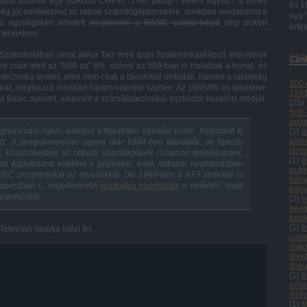
alál valahol egy működő C64-et. :) Aki pedig - velem együtt - a 90-es
és 1
 még jól emlékezhet az akkori számítógéptermekre, amikben rendszerint a
egy 
sú egységeken lehetett
megtanulni a BASIC csínját-bínját
strip pokert
értes
a teremben.
Szakiskolában (amit akkor Tarr Imre Ipari Szakmunkásképző Intézetnek
Cím
 csak mint az "508-as" élt), szóval az 508-ban is haladtak a korral, és
stechnika termet, ahol nem csak a tanulókat okították, hanem a lakosság
100 
okat, méghozzá mindjárt három képzési szinten. Az 1985/86-os tanévben
198
 el a Basic nyelvet, valamint a számítástechnikai eszközök kezelési módját.
(
25
)
508-
adás
amozási nyelv, amelyet kifejezetten oktatási céllal fejlesztett ki
(
1
)
á
alsó
z. A programnyelvet ugyan már 1964-ben kitalálták, de igazán
jáno
l, köszönhetően az otthoni számítógépek rohamos terjedésének.
(
1
)
á
n foglalkozott ezekkel a gépekkel, ezek sokszor nyomtatásban
autó
SIC programokat az olvasókkal. De 1984-ben a KFT zenekar is
bány
z operában c. nagylemezük
borítójára nyomtatták
a működő, saját
bány
ogramkódját.
(
2
)
b
bevá
bold
(
1
)
b
evízió riportja idézi fel.
com
diá
diva
doku
(
1
)
é
erha
félé
(
1
)
f