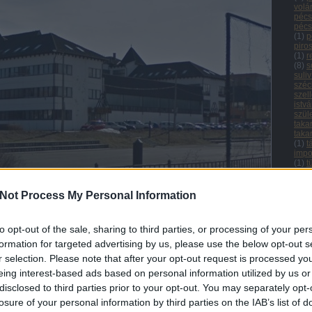
volá
pécs
pécs
(
1
)
p
piro
(
1
)
r
(
8
)
s
suliv
széc
szel
istvá
szül
taka
taka
(
1
)
t
impo
(
1
)
t
tűzv
új n
urán
Not Process My Personal Information
(
1
)
u
úttö
(
1
)
v
to opt-out of the sale, sharing to third parties, or processing of your per
vár
(
1
)
v
formation for targeted advertising by us, please use the below opt-out s
a és Szakiskola 2012 februárjában. (Forrás: Google Street View)
vém
r selection. Please note that after your opt-out request is processed y
vide
(
31
)
eing interest-based ads based on personal information utilized by us or
(
1
)
C
disclosed to third parties prior to your opt-out. You may separately opt-
Arc
losure of your personal information by third parties on the IAB’s list of