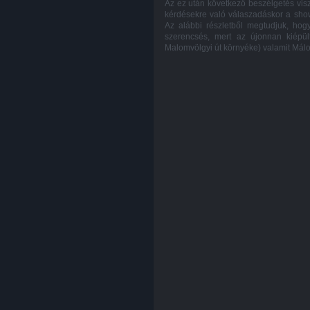
Az ez után következő beszélgetés viszo
kérdésekre való válaszadáskor a show
Az alábbi részletből megtudjuk, hogy
szerencsés, mert az újonnan kiépült
Malomvölgyi út környéke) valamit Málo