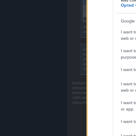
ü
Opted 
V
k
s
Google 
m
megoldani az "átmeneti tűzol
I want t
megépült
kertvárosi távbeszélő
web or d
Az elmaradott nyilvános telef
I want t
futó, és annál sokkal fejlettebb
purpose
vállalati vezetőket kiszolgáló 
árvízvédelemnek és a munkáső
hossza megegyezett a nyilvános
I want 
Kertvárosban egyébként 1986 elején 2
I want t
nyilvános telefonfülkék száma 32 
web or d
telefonkészülékre, 35%-uk már több, m
1986 márciusában fórumot a Közösségi
I want t
válaszoltak. A fórum a következő beveze
or app.
I want t
I want t