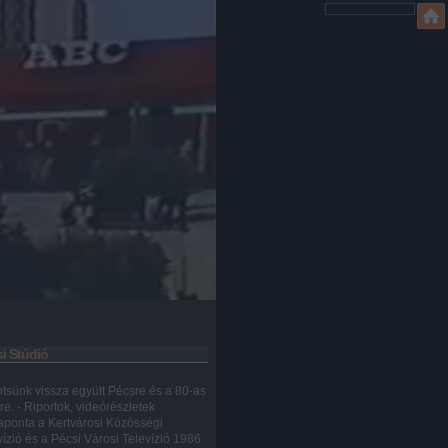
i Stúdió
ntsünk vissza együtt Pécsre és a 80-as
re. - Riportok, videórészletek
aponta a Kertvárosi Közösségi
vízió és a Pécsi Városi Televízió 1986