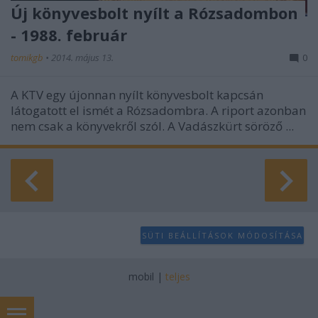
Új könyvesbolt nyílt a Rózsadombon
- 1988. február
tomikgb
•
2014. május 13.
0
A KTV egy újonnan nyílt könyvesbolt kapcsán
látogatott el ismét a Rózsadombra. A riport azonban
nem csak a könyvekről szól. A Vadászkürt söröző ...
SÜTI BEÁLLÍTÁSOK MÓDOSÍTÁSA
mobil
|
teljes