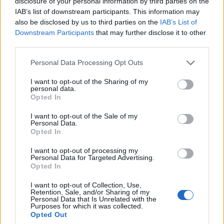
disclosure of your personal information by third parties on the
IAB’s list of downstream participants. This information may
also be disclosed by us to third parties on the
IAB’s List of
Az az átkozott 62-es busz -
Downstream Participants
that may further disclose it to other
third parties.
Közlekedési gondok a Rózsadombon -
Please note that this website/app uses one or more Google
1988. február
Personal Data Processing Opt Outs
services and may gather and store information including but
tomikgb
•
2014. május 19.
0
not limited to your visit or usage behaviour. You may click to
I want to opt-out of the Sharing of my
personal data.
grant or deny consent to Google and its third-party tags to
Opted In
use your data for below specified purposes in below Google
Az egykori 62-es busz valószínűleg még élénken él a
consent section.
I want to opt-out of the Sale of my
Kertvárosiak emlékezetében. A járat a Nevelési
Personal Data.
Központot kötötte össze a Rózsadombi ...
Opted In
I want to opt-out of processing my
Personal Data for Targeted Advertising.
Opted In
I want to opt-out of Collection, Use,
Retention, Sale, and/or Sharing of my
Personal Data that Is Unrelated with the
Purposes for which it was collected.
Opted Out