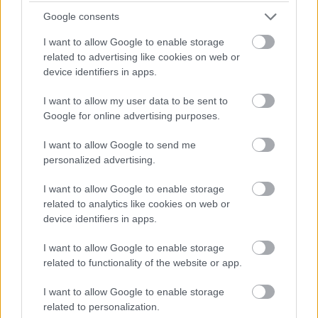
Google consents
I want to allow Google to enable storage
related to advertising like cookies on web or
device identifiers in apps.
I want to allow my user data to be sent to
Google for online advertising purposes.
I want to allow Google to send me
personalized advertising.
Az MTV Pécsi Stúdió múltja, jelene és
I want to allow Google to enable storage
related to analytics like cookies on web or
jövője - A KTV vendége Békés Sándor
device identifiers in apps.
stúdióvezető - 1988. február
I want to allow Google to enable storage
tomikgb
•
2014. május 17.
0
related to functionality of the website or app.
I want to allow Google to enable storage
A Magyar Televízió csatornáin egészen a 80-as évek
related to personalization.
végéig tartotta magát az a gyakorlat, mely szerint