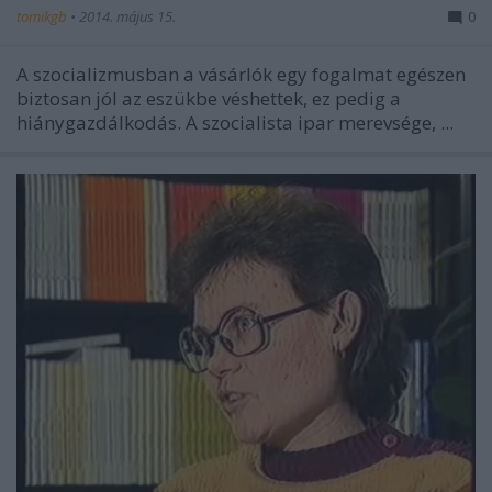
tomikgb
•
2014. május 15.
0
A szocializmusban a vásárlók egy fogalmat egészen
biztosan jól az eszükbe véshettek, ez pedig a
hiánygazdálkodás. A szocialista ipar merevsége, ...