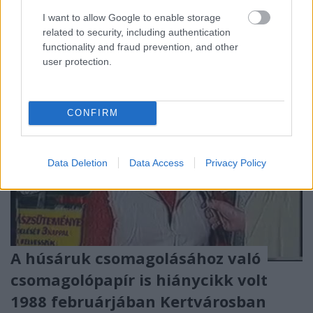
hétfőn adásszüneti nap volt. Az ötlet ...
I want to allow Google to enable storage
related to security, including authentication
functionality and fraud prevention, and other
user protection.
CONFIRM
Data Deletion
Data Access
Privacy Policy
A húsáruk csomagolásához való
csomagolópapír is hiánycikk volt
1988 februárjában Kertvárosban