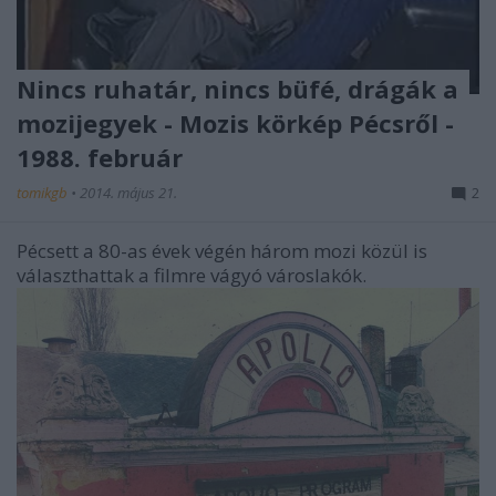
Nincs ruhatár, nincs büfé, drágák a
mozijegyek - Mozis körkép Pécsről -
1988. február
tomikgb
•
2014. május 21.
2
Pécsett a 80-as évek végén három mozi közül is
választhattak a filmre vágyó városlakók.