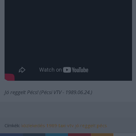
Jó reggelt Pécs! (Pécsi VTV - 1989.06.24.)
Címkék:
közlekedés
1989
taxi
vtv
jó reggelt pécs