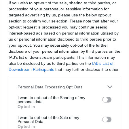
If you wish to opt-out of the sale, sharing to third parties, or
- A bevételnek egy részét havonta
processing of your personal or sensitive information for
kétszer fizetjük be a VOLÁN-nak. Ami
targeted advertising by us, please use the below opt-out
marad, abból veszem a benzint és az
section to confirm your selection. Please note that after your
opt-out request is processed you may continue seeing
olajat, alkatrészt, abból fedezem a
interest-based ads based on personal information utilized by
javítási költségeket. Amihez nem kell
us or personal information disclosed to third parties prior to
különösebb szerszám, vagy berendezés,
your opt-out. You may separately opt-out of the further
azt megjavítom, de mindent nem lehet.
disclosure of your personal information by third parties on the
IAB’s list of downstream participants. This information may
Nagy a rezsi. És akkor azt is számításba
also be disclosed by us to third parties on the
IAB’s List of
kell venni, hogy a kocsi már
Downstream Participants
that may further disclose it to other
háromszázezret lefutott, egyre több a
third parties.
javítani való, elöregedik. A
Please note that this website/app uses one or more Google
Personal Data Processing Opt Outs
háromszázezer kilométert persze a
services and may gather and store information including but
váltótársammal gyötörtük le, de ez a
not limited to your visit or usage behaviour. You may click to
I want to opt-out of the Sharing of my
personal data.
grant or deny consent to Google and its third-party tags to
tényeken nem változtat.
Opted In
use your data for below specified purposes in below Google
consent section.
I want to opt-out of the Sale of my
Personal Data.
- Melyik időszak a kedvezőbb a taxisoknak?
Opted In