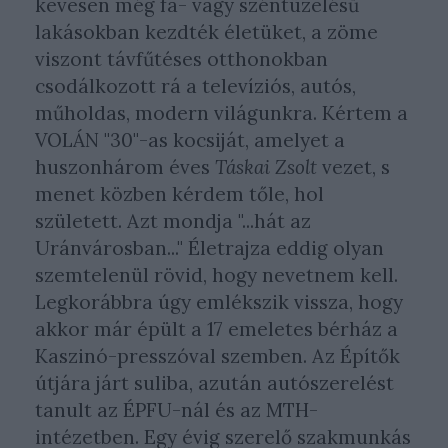
kevesen még fa- vagy széntüzelésű
lakásokban kezdték életüket, a zöme
viszont távfűtéses otthonokban
csodálkozott rá a televíziós, autós,
műholdas, modern világunkra. Kértem a
VOLÁN "30"-as kocsiját, amelyet a
huszonhárom éves
Táskai Zsolt
vezet, s
menet közben kérdem tőle, hol
született. Azt mondja "...hát az
Uránvárosban..." Életrajza eddig olyan
szemtelenül rövid, hogy nevetnem kell.
Legkorábbra úgy emlékszik vissza, hogy
akkor már épült a 17 emeletes bérház a
Kaszinó-presszóval szemben. Az Építők
útjára járt suliba, azután autószerelést
tanult az ÉPFU-nál és az MTH-
intézetben. Egy évig szerelő szakmunkás