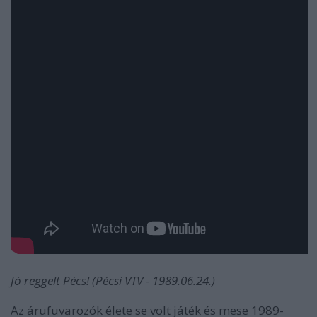
Jó reggelt Pécs! (Pécsi VTV - 1989.06.24.)
Az árufuvarozók élete se volt játék és mese 1989-