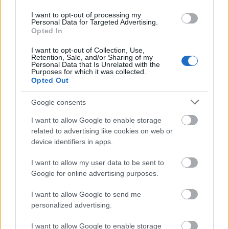
I want to opt-out of processing my
Personal Data for Targeted Advertising.
Opted In
- Ha havas lett volna a tél, jobban ment
volna a bolt. Általában a tavasz több
I want to opt-out of Collection, Use,
Retention, Sale, and/or Sharing of my
forgalmat hoz, főleg hétvégeken, amikor
Personal Data that Is Unrelated with the
Purposes for which it was collected.
az emberek kitódulnak a kertekbe,
Opted Out
szőlőkbe. Ha délután, amikor mindenki
igyekszik valahová munkából jövet és
Google consents
zuhog az eső, akkor szintén van munka
I want to allow Google to enable storage
elég.
related to advertising like cookies on web or
device identifiers in apps.
I want to allow my user data to be sent to
- És az éjszakák?
Google for online advertising purposes.
I want to allow Google to send me
personalized advertising.
- Az nagyon érdekes: éjjel kettő után
olyan csendes a város, de még a
I want to allow Google to enable storage