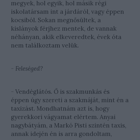
megyek, hol egyik, hol másik régi
iskolatársam int a járdáról, vagy éppen
kocsiból. Sokan megnősültek, a
kislányok férjhez mentek, de vannak
néhányan, akik elkeveredtek, évek óta
nem találkoztam velük.
- Feleséged?
- Vendéglátós. Ő is szakmunkás és
éppen úgy szereti a szakmáját, mint én a
taxizást. Mondhatnám azt is, hogy
gyerekkori vágyamat elértem. Anyai
nagybátyám, a Markó Pisti szintén taxis,
annak idején én is arra gondoltam,