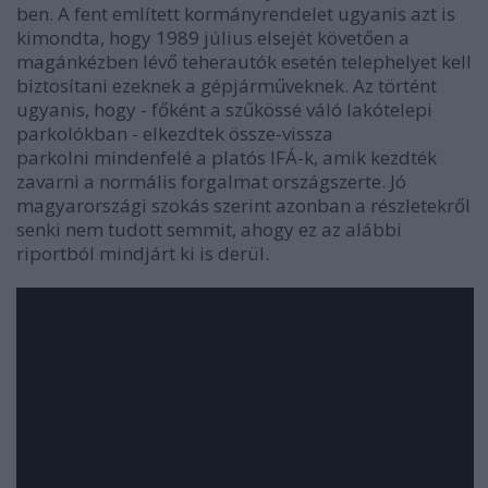
ben. A fent említett kormányrendelet ugyanis azt is
kimondta, hogy 1989 július elsejét követően a
magánkézben lévő teherautók esetén telephelyet kell
biztosítani ezeknek a gépjárműveknek. Az történt
ugyanis, hogy - főként a szűkössé váló lakótelepi
parkolókban - elkezdtek össze-vissza
parkolni mindenfelé a platós IFÁ-k, amik kezdték
zavarni a normális forgalmat országszerte. Jó
magyarországi szokás szerint azonban a részletekről
senki nem tudott semmit, ahogy ez az alábbi
riportból mindjárt ki is derül.