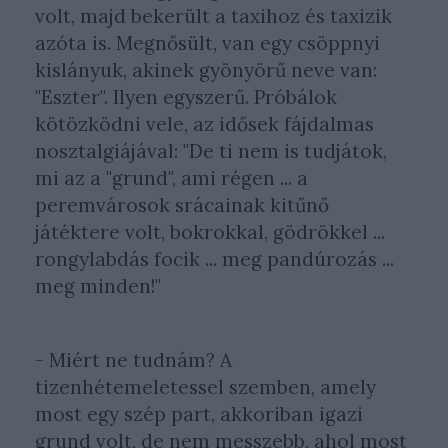
volt, majd bekerült a taxihoz és taxizik
azóta is. Megnősült, van egy csöppnyi
kislányuk, akinek gyönyörű neve van:
"Eszter". Ilyen egyszerű. Próbálok
kötözködni vele, az idősek fájdalmas
nosztalgiájával: "De ti nem is tudjátok,
mi az a "grund", ami régen ... a
peremvárosok srácainak kitűnő
játéktere volt, bokrokkal, gödrökkel ...
rongylabdás focik ... meg pandúrozás ...
meg minden!"
- Miért ne tudnám? A
tizenhétemeletessel szemben, amely
most egy szép part, akkoriban igazi
grund volt, de nem messzebb, ahol most