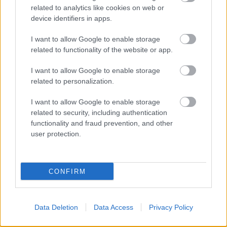
belváros is, hogy szinte hihetetlen.
related to analytics like cookies on web or
Aztán úgy három óra után hajnalban
device identifiers in apps.
már van mozgás: jönnek a kenyeres és
I want to allow Google to enable storage
tejes kocsik, aztán megindulnak korai
related to functionality of the website or app.
munkahelyükre a takarítónők, aztán a
I want to allow Google to enable storage
kereskedők és már reggel van, hirtelen
related to personalization.
zajos lesz a város.
I want to allow Google to enable storage
related to security, including authentication
functionality and fraud prevention, and other
- Utasok?
user protection.
- Van, aki beszélget, mert gondja van,
CONFIRM
vagy mert örül valaminek, vagy éppen
hallgat. De a legjobb utas az, aki úgy
köszön el, hogy "jó munkát, jó éjszakát..."
Data Deletion
Data Access
Privacy Policy
Ezt hallani jó érzés...