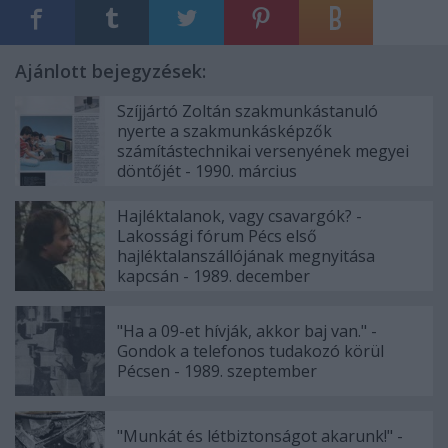
Ajánlott bejegyzések:
Szíjjártó Zoltán szakmunkástanuló
nyerte a szakmunkásképzők
számítástechnikai versenyének megyei
döntőjét - 1990. március
Hajléktalanok, vagy csavargók? -
Lakossági fórum Pécs első
hajléktalanszállójának megnyitása
kapcsán - 1989. december
"Ha a 09-et hívják, akkor baj van." -
Gondok a telefonos tudakozó körül
Pécsen - 1989. szeptember
"Munkát és létbiztonságot akarunk!" -