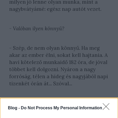
milyen jó lenne olyan munka, mint a
nagybvátyámé: egész nap autót vezet.
- Valóban ilyen könnyű?
- Szép, de nem olyan könnyű. Ha meg
akar az ember élni, sokat kell hajtania. A
havi kötelező munkaidő 182 óra, de jóval
többet kell dolgozni. Nyáron a nagy
forróság, télen a hideg és nagyjából napi
tizenkét órán át... Szóval...
Természetesen a pénzről beszélgetünk:
Blog -
Do Not Process My Personal Information