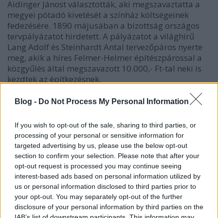
Aidinger Jánost választották, aki megszavaztatta a
megyei pótadó kivetését a színház költségeinek
fedezésére. 1890 májusában a bizottság országos
tervpályázatot hirdetett. A pályázatot a világhírű
Lang Adolf és Steinhardt Antal tervezőpáros nyerte
meg, akik a híres Felmer-Helmer építészpárossal a
közgyűlés által megszavazott 10.000,- Ft-tal neki is
kezdtek az építkezésnek.
Az épületen helyet kapott a kor kiemelkedő "színházi
Blog -
Do Not Process My Personal Information
emberének" tartott Csiky Gergely, Szigligeti Ede,
Kisfaludy Károly és Erkel Ferenc szobra, s a kupolán
If you wish to opt-out of the sale, sharing to third parties, or
látható Géniusz szobrot Kiss György szobrászművész
processing of your personal or sensitive information for
a Zsolnay Porcelángyár alkotógárdájával keltette
targeted advertising by us, please use the below opt-out
életre.
section to confirm your selection. Please note that after your
opt-out request is processed you may continue seeing
A színház megnyitójára 1895. október 5-én került
interest-based ads based on personal information utilized by
sor, fényes keretek között, az akkori Pécsi Napló
us or personal information disclosed to third parties prior to
ünnepi különkiadással köszöntötte a fantasztikus
your opt-out. You may separately opt-out of the further
eseményt, a lakosság ujjongott. A társulat e jeles
disclosure of your personal information by third parties on the
alkalomból Erkel Ferenc Bánk bán című előadását
IAB’s list of downstream participants. This information may