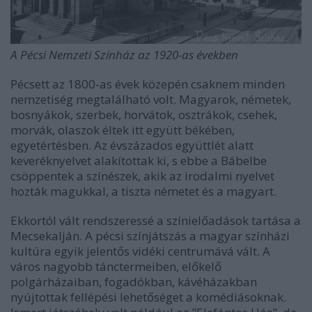
A Pécsi Nemzeti Színház az 1920-as években
Pécsett az 1800-as évek közepén csaknem minden
nemzetiség megtalálható volt. Magyarok, németek,
bosnyákok, szerbek, horvátok, osztrákok, csehek,
morvák, olaszok éltek itt együtt békében,
egyetértésben. Az évszázados együttlét alatt
keveréknyelvet alakítottak ki, s ebbe a Bábelbe
csöppentek a színészek, akik az irodalmi nyelvet
hozták magukkal, a tiszta németet és a magyart.
Ekkortól vált rendszeressé a színielőadások tartása a
Mecsekalján. A pécsi színjátszás a magyar színházi
kultúra egyik jelentős vidéki centrumává vált. A
város nagyobb tánctermeiben, előkelő
polgárházaiban, fogadókban, kávéházakban
nyújtottak fellépési lehetőséget a komédiásoknak.