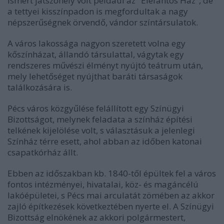
Ismert játszóhely volt például az "Elefántos Ház", de
a tettyei kisszínpadon is megfordultak a nagy
népszerűségnek örvendő, vándor színtársulatok.
A város lakossága nagyon szeretett volna egy
kőszínházat, állandó társulattal, vágytak egy
rendszeres művészi élményt nyújtó teátrum után,
mely lehetőséget nyújthat baráti társaságok
találkozására is.
Pécs város közgyűlése felállított egy Színügyi
Bizottságot, melynek feladata a színház építési
telkének kijelölése volt, s választásuk a jelenlegi
Színház térre esett, ahol abban az időben katonai
csapatkórház állt.
Ebben az időszakban kb. 1840-től épültek fel a város
fontos intézményei, hivatalai, köz- és magáncélú
lakóépületei, s Pécs mai arculatát zömében az akkor
zajló építkezések következtében nyerte el. A Színügyi
Bizottság elnökének az akkori polgármestert,