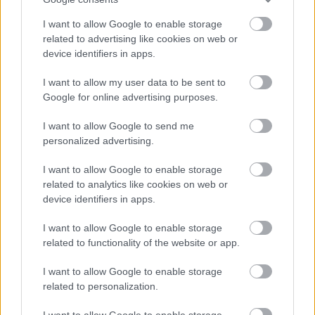
során az épület teljesen megújult. A több szín
I want to allow Google to enable storage
megjelenítésére kiválóan alkalmas forgószínpad, a
related to advertising like cookies on web or
színdaraboknál a művészi hatás fokozására is
device identifiers in apps.
alkalmazható 4 részben süllyedő zenekari árok,
azonkívül az új fény-, hang- és videorendszer, s a
I want to allow my user data to be sent to
klimatizált nézőtér már mind-mind a modern kor és
Google for online advertising purposes.
természetesen a nézők igényeit hivatott estéről
estére szolgálni.
I want to allow Google to send me
personalized advertising.
Mi most ennek, a 80-as-90-es évek fordulóján zajló
rekonstrukciónak egy fejezetébe pillantunk be a
I want to allow Google to enable storage
Városi Televízió 1989. május 13-i riportjának a
related to analytics like cookies on web or
segítségével.
device identifiers in apps.
I want to allow Google to enable storage
related to functionality of the website or app.
I want to allow Google to enable storage
related to personalization.