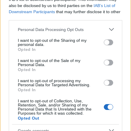
vitte színre, mellyel kirobbanó sikert aratott.
also be disclosed by us to third parties on the
IAB’s List of
Downstream Participants
that may further disclose it to other
third parties.
Please note that this website/app uses one or more Google
Personal Data Processing Opt Outs
services and may gather and store information including but
not limited to your visit or usage behaviour. You may click to
I want to opt-out of the Sharing of my
personal data.
grant or deny consent to Google and its third-party tags to
Opted In
use your data for below specified purposes in below Google
consent section.
I want to opt-out of the Sale of my
Personal Data.
Opted In
I want to opt-out of processing my
Personal Data for Targeted Advertising.
Opted In
I want to opt-out of Collection, Use,
Retention, Sale, and/or Sharing of my
Personal Data that Is Unrelated with the
Purposes for which it was collected.
Az életveszélyessé vált Pécsi Nemzeti Színház 1986.
Opted Out
június 5-én hosszabb időre bezárta kapuit. Az épület
egészét érintő felújítás 1991 júniusáig tartott. Ennek
Google consents