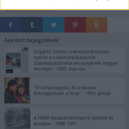
Címkék:
közlekedés
1987
ktv
pannon volán
nevelési központ
autóbuszok
jó estét pécs
Ajánlott bejegyzések:
Szíjjártó Zoltán szakmunkástanuló
nyerte a szakmunkásképzők
számítástechnikai versenyének megyei
döntőjét - 1990. március
"Én kínai vagyok, és a kedves
feleségemnek a férje" - 1990. január
A FEMA bevásárlóközpont építése és
átadása - 1988-1991