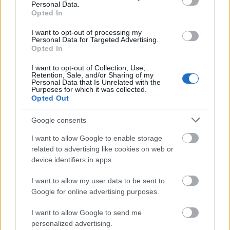
(Dunántúli Napló - 1987. december 12. -
Personal Data.
Opted In
részlet)
I want to opt-out of processing my
Personal Data for Targeted Advertising.
Opted In
Az új hirdetési formával a Közösségi Televízió is
foglalkozott. Albert Ferencet, a Pannon Volán
I want to opt-out of Collection, Use,
igazgatóhelyettesét Zárai Tibor kérdezte a televízió
Retention, Sale, and/or Sharing of my
Personal Data that Is Unrelated with the
stúdiójának szomszédságában, a Nevelési Központ
Purposes for which it was collected.
buszvégállomáson.
Opted Out
Google consents
I want to allow Google to enable storage
related to advertising like cookies on web or
device identifiers in apps.
I want to allow my user data to be sent to
Google for online advertising purposes.
I want to allow Google to send me
personalized advertising.