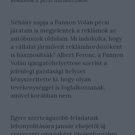
Reklámok a pécsi autóbuszokon
Néhány napja a Pannon Volán pécsi
járatain is megjelentek a reklámok az
autóbuszok oldalain. Mi indokolta, hogy
a vállalat járműveit reklámhordozóként
is hasznosítsák? Albert Ferenc, a Pannon
Volán igazgatóhelyettese szerint a
jelenlegi gazdasági helyzet
kényszerítette ki, hogy olyan
tevékenységgel is foglalkozzanak,
amivel korábban nem.
Egyre szerteágazóbb feladataik
lebonyolítására január elsejétől új
szervezeti egységként idegenforgalmi