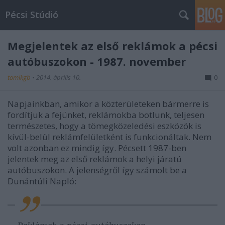
Pécsi Stúdió
Megjelentek az első reklámok a pécsi
autóbuszokon - 1987. november
tomikgb
•
2014. április 10.
0
Napjainkban, amikor a közterületeken bármerre is
fordítjuk a fejünket, reklámokba botlunk, teljesen
természetes, hogy a tömegközeledési eszközök is
kívül-belül reklámfelületként is funkcionáltak. Nem
volt azonban ez mindig így. Pécsett 1987-ben
jelentek meg az első reklámok a helyi járatú
autóbuszokon. A jelenségről így számolt be a
Dunántúli Napló: