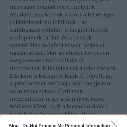
üzletágat hoznak létre, melynek
feladata lesz többek között a lehetséges
reklámhordozó felületek - az
autóbuszok oldalait, a megállóhelyek
oszlopainak tábláit és a buszok
vezetőfülke mögötti részét "adják el" -
hasznosítása. Már az elmúlt hetekben
megkerestek több vállalatot,
intézményt, felkínálva ezt a lehetőséget.
Elsőként a Budapest Bank Rt. lépett, így
a pénzintézet reklámja már megjelent
az autóbuszokon. (Érdemes
megemlíteni, hogy a járművek külső
felületei közül csak a buszok oldalára
kerülhet szöveges reklám, illetve
grafika, hátulra nem, mert ez zavarná,
Blog -
Do Not Process My Personal Information