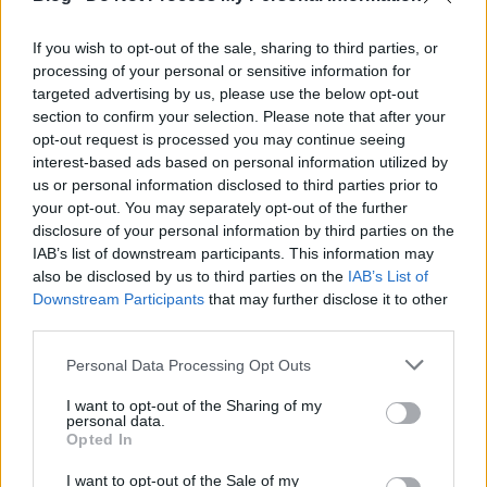
elvonná az autóbuszokat követő
járművek vezetőinek figyelmét.) Azóta
If you wish to opt-out of the sale, sharing to third parties, or
több cég is jelezte reklámozási igényét,
processing of your personal or sensitive information for
velük a szerződéstervezetet most
targeted advertising by us, please use the below opt-out
section to confirm your selection. Please note that after your
készítik. A reklámok tarifája egy évben
opt-out request is processed you may continue seeing
65 000 és 100 000 forint között lesz. S
interest-based ads based on personal information utilized by
hogy ne kerüljenek "csúnya", nem
us or personal information disclosed to third parties prior to
your opt-out. You may separately opt-out of the further
esztétikus feliratok, ábrák a buszokra,
disclosure of your personal information by third parties on the
erről szakértő zsűri gondoskodik.
IAB’s list of downstream participants. This information may
also be disclosed by us to third parties on the
IAB’s List of
Downstream Participants
that may further disclose it to other
Persze felmerül a kérdés, hogy a Pannon
third parties.
Volán mire költi a reklámokból
Please note that this website/app uses one or more Google
Personal Data Processing Opt Outs
megszerzett pénzt? Ezt a jövedelmet új
services and may gather and store information including but
not limited to your visit or usage behaviour. You may click to
I want to opt-out of the Sharing of my
autóbuszok vásárlására fordítják.
personal data.
grant or deny consent to Google and its third-party tags to
Opted In
use your data for below specified purposes in below Google
consent section.
I want to opt-out of the Sale of my